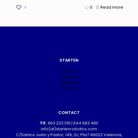
4
0
Read more
STARTEN
Home
About us
Services
Projects
CONTACT
Tlf.
963 223 016
|
644 683 480
info(at)startenrobotics.com
C/Santos Justo y Pastor, 149, 2c, Pta7 46022 Valencia,