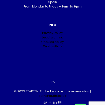
Spain
From Monday to Friday –
9am
to
6pm
INFO
Privacy Policy
Legal warning
Cookies policy
Work with us
© 2023 STARTEN. Todos los derechos reservados. |
TamaraSantos.es